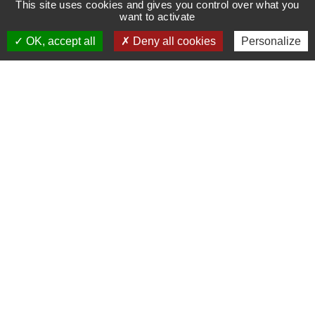
This site uses cookies and gives you control over what you
TERRASSEMENT
want to activate
OK, accept all
Deny all cookies
Personalize
Cœur de métier de notre entreprise depuis plus de 30
ans,
l’art du terrassement consiste à excaver,
mouvementer et réemployer la terre pour la
rendre exploitable,
en optimisant au mieux les
ressources induites
par le projet à réaliser, tout en
respectant l’environnement
. Le
terrassement
demeure la base, le commencement de tout projet,
quel que soit son ampleur et son donneur d’ordre.
Les équipes de
LASCAUX Entreprise
modèlent le
relief naturel du terrain en adaptant à chaque
ouvrage
les modalités d’exploitation, en fonction de
la nature du sol, des contraintes météorologiques et